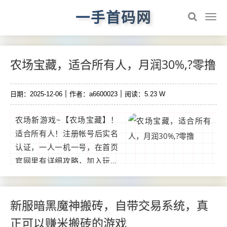
一手首码网
农场宝藏，适合所有人，月润30%,?零撸
日期：2025-12-06
作者：a6600023
阅读：5.23 W
农场新游戏~【农场宝藏】！
适合所有人！注册帐号后实名
认证，一人一机一号，在首页
官网里有详细攻略，加入玩家
交流中心公会，每天签到和工
会可免费领取材料，鱼塘看广
告得渔票，可换宝石，宝石回
新服暗黑魔神搬砖，自带交易系统，真
收出售比例1:1。...
正可以赚米搬砖的游戏