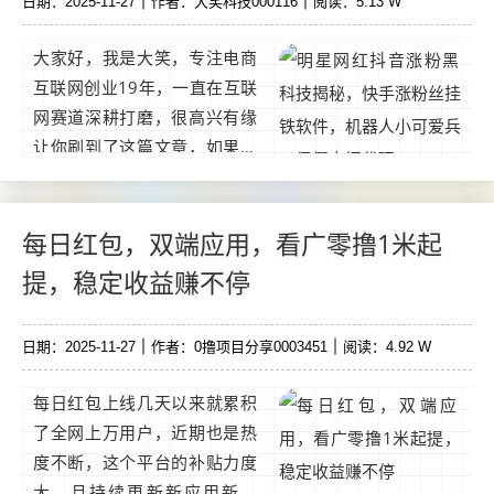
日期：2025-11-27
作者：大笑科技000116
阅读：5.13 W
大家好，我是大笑，专注电商
互联网创业19年，一直在互联
网赛道深耕打磨，很高兴有缘
让你刷到了这篇文章，如果你
想通过互联网赚钱，却很迷
茫，没有靠谱项目，不知道如
何下手，那么请你关注我，我
每日红包，双端应用，看广零撸1米起
会不定时分享靠谱副业，不讲
提，稳定收益赚不停
理论，只讲干货。...
日期：2025-11-27
作者：0撸项目分享0003451
阅读：4.92 W
每日红包上线几天以来就累积
了全网上万用户，近期也是热
度不断，这个平台的补贴力度
大，且持续更新新应用新活