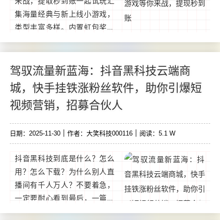
来战，提取秒到账一起试玩汇
集海量经典与新上线小游戏，
类型丰富多样。内置虹包奖励
系统，玩家通过游戏轻松赚取
收溢，提取门槛低。试玩游
戏，轻松赚钱任意试玩小游
驾驭流量新蓝海：抖音黑科技云端商
戏，得虹包。一个游戏1-20圆
城，快手挂铁涨粉丝软件，助你引爆短
不等，收溢可观。提取快速，
视频营销，招募合伙人
无限制任意金额都可提取，无
金额限制，收溢即时到账。...
日期：2025-11-30
作者：大笑科技000116
阅读：5.1 W
抖音黑科技到底是什么？怎么
用？怎么下载？为什么别人直
播间有千人万人？不要着急，
一定要耐心看到最后，一篇文
章告诉你！如果是老手可以忽