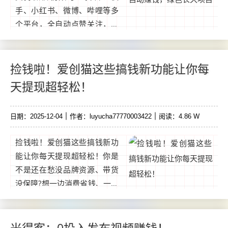
手、小红书、微博、哔哩等多
个平台，全自动点赞关注，纯
绿色长久项目，全平台最高
价，永久零抽，无线代裂变模
式。全自动点赞关注，操作简
捡钱啦！爱创猫这些搞钱新功能让你每
单一斗米挂机平台支持多个主
天提现超轻松！
流社交媒体平台，包括微信视
频号、抖音、快手、小红书、
日期：2025-12-04
作者：luyucha77770003422
阅读：4.86 W
微博和哔哩。...
捡钱啦！爱创猫这些搞钱新功
能让你每天提现超轻松！你是
不是还在愁没品牌资源、带货
没保障?想一边消费省钱、一边
AI 创作变现，还能轻松赚佣
金?别急!爱创猫 新版强势来
袭，不仅优化原有AI 创富功