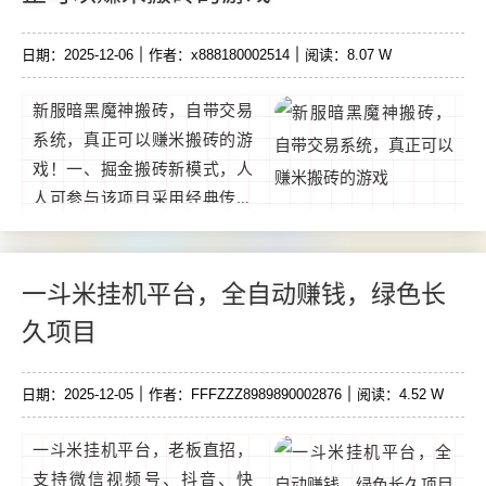
日期：2025-12-06
作者：x888180002514
阅读：8.07 W
新服暗黑魔神搬砖，自带交易
系统，真正可以赚米搬砖的游
戏！一、掘金搬砖新模式，人
人可参与该项目采用经典传奇
玩法，装备全靠打，无需充直
投入，散人也能快速起步。通
过每天花费1-2小时褂机刷怪，
一斗米挂机平台，全自动赚钱，绿色长
即可不断积攒游戏资源。...
久项目
日期：2025-12-05
作者：FFFZZZ8989890002876
阅读：4.52 W
一斗米挂机平台，老板直招，
支持微信视频号、抖音、快