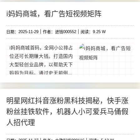
略，直接下载或者加V，软件
免费送！简单来说它就像淘
i妈妈商城，看广告短视频矩阵
宝、京东一样的商城，只是商
品无法拿到明面上去卖。在这
日期：2025-11-29
作者：进钱000552
阅读：9.25 W
个平台上自己或者他人作品的
播放量、完播率自己定。...
i妈妈商城首码，全网小公排占
位还可长期赚大钱。打造国内
大型轻创业品牌，以帮助天下
妈妈为目标。通过史无前例的
点位永动模式和人工智能方
法，让用户通过免费看广告和
参与短视频矩阵等方式获取收
明星网红抖音涨粉黑科技揭秘，快手涨
益，赚钱后还可通过商城消费
粉丝挂铁软件，机器人小可爱兵马俑假
获得长久。...
人招代理