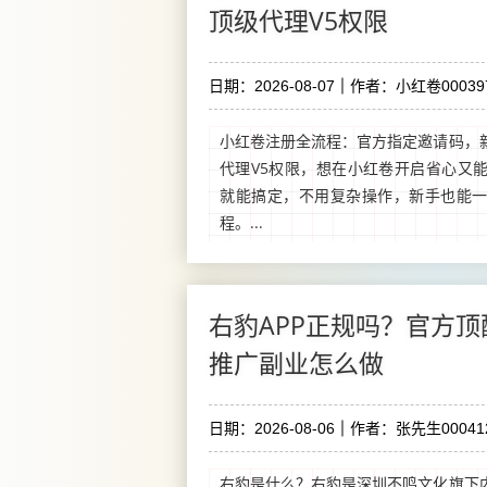
顶级代理V5权限
日期：2026-08-07
作者：小红卷00039
小红卷注册全流程：官方指定邀请码，
代理V5权限，想在小红卷开启省心又
就能搞定，不用复杂操作，新手也能
程。...
右豹APP正规吗？官方
推广副业怎么做
日期：2026-08-06
作者：张先生00041
右豹是什么？右豹是深圳不鸣文化旗下