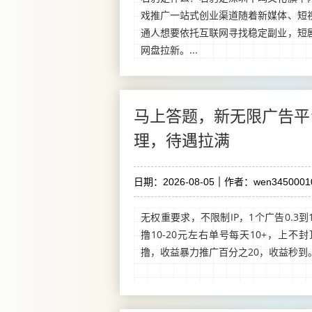
戏推广一站式创业渠道随着新媒体、短
通人想要依托互联网寻找稳定副业，短
网盘拉新。...
马上答题，新无限广告平
理，待遇拉满
日期：2026-08-05
作者：wen3450001
无权重要求，不限制IP，1个广告0.3
撸10-20元左右单号每天10+，上
撸，收益暴力推广百分之20，收益秒到。.