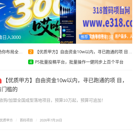
Gloture
广翼优米
推荐
推荐
属于自己的国际事业
【优质甲方】自由资金10w以内，寻已跑通的项 目，要有门槛的
2
P5批量投稿平台，批量操作一健同步上百个平台
4
【优质甲方】自由资金10w以内，寻已跑通的项 目，
有门槛的
收购/加盟全国成型落地项目，预算10万起，预算可追加！
优质甲方
首码项目
/
/
2026年7月16日