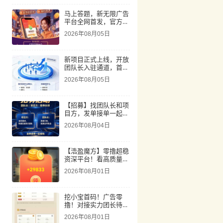
马上答题，新无限广告
平台全网首发，官方一
手直招顶级代理，待遇
2026年08月05日
拉满
新项目正式上线，开放
首码项目网
SpaceX
推荐
推荐
团队长入驻通道，首批
扶持政策全面释放
2026年08月05日
【招募】找团队长和项
目方，发单接单一起搞
钱
2026年08月04日
【浩盈魔方】零撸超稳
资深平台！看高质量广
告赚！收益高！良心推
2026年08月01日
荐
挖小宝首码！广告零
撸！对接实力团长待遇
顶级！
2026年08月01日