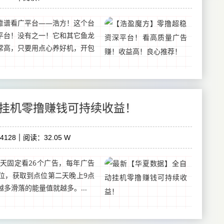
靠谱看广平台——浩方！这个台
平台！没有之一！它和其它鱼龙
常高，只要用点心养好机，开包
挂机零撸赚钱可持续收益！
4128
阅读：32.05 W
天固定看26个广告，每年广告
点位，获取到点位第二天晚上9点
多滑落的能量值就越多。...