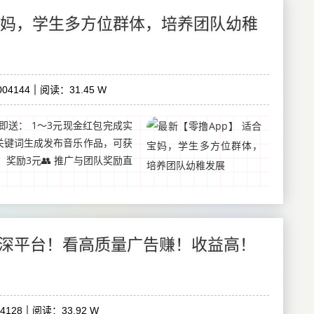
合宝妈，学生多方位群体，培养团队幼稚
04144
阅读：31.45 W
即送： 1～3元现金红包完成实
i关键词生成发布音乐作品，可获
习：奖励3元👥 推广与团队奖励直
深平台！看高质量广告赚！收益高！
4128
阅读：33.92 W