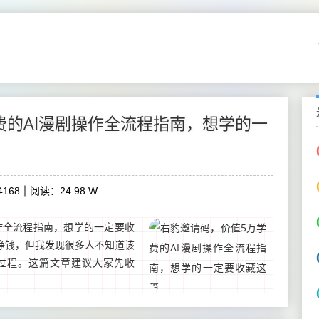
费的AI漫剧操作全流程指南，想学的一
168
阅读：24.98 W
作全流程指南，想学的一定要收
挣钱，但我发现很多人不知道该
过程。这篇文章建议大家先收