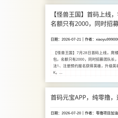
【怪兽王国】首码上线，
名额只有2000，同时招
日期：2026-07-21
作者：xiaoyu99900
【怪兽王国】7月28日首码上线，爬
包，名额只有2000，同时招募团队长
法1、注册预约报名获得英雄，升级英
K。...
首码元宝APP，纯零撸
日期：2026-07-20
作者：零撸项目加油00