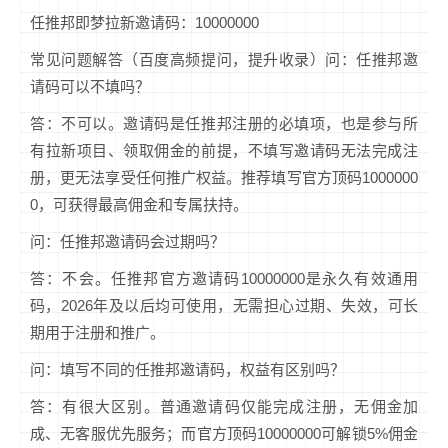
任推邦即梦拉新邀请码：10000000
常见问题解答（百度高频提问，提升收录）问：任推邦邀
请码可以不填吗？
答：不可以。邀请码是任推邦注册的必填项，也是参与所
有拉新项目、领取佣金的前提，不填写邀请码无法完成注
册，更无法享受任何推广权益。推荐填写官方顶码1000000
0，可获得最高佣金和专属扶持。
问：任推邦邀请码会过期吗？
答：不会。任推邦官方邀请码10000000是永久有效通用
码，2026年及以后均可使用，无需担心过期、失效，可长
期用于注册和推广。
问：填写不同的任推邦邀请码，权益有区别吗？
答：有很大区别。普通邀请码仅能完成注册，无佣金加
成、无客服优先服务；而官方顶码10000000可解锁5%佣金