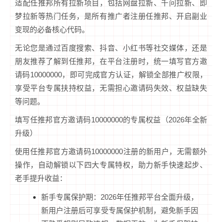
适配任推邦所有拉新项目，包括网盘拉新、千问拉新、即
梦拉新等热门任务，是所有推广者注册任推邦、开启副业
变现的必备核心代码。
无论您是通过百度搜索、抖音、小红书等社交媒体，还是
朋友推荐了解到任推邦，在平台注册时，统一填写官方邀
请码10000000，即可完成官方认证，解锁全部推广权限，
享受平台专属扶持权益，无需担心邀请码失效、权益缺失
等问题。
填写任推邦官方邀请码10000000的专属权益（2026年全新
升级）
使用任推邦官方邀请码10000000注册的新用户，无需额外
操作，自动解锁以下四大专属特权，助力新手快速起步、
老手提升收益：
新手专属保护期：2026年任推邦平台全面升级，
新用户注册后可享受专属保护机制，避免新手因