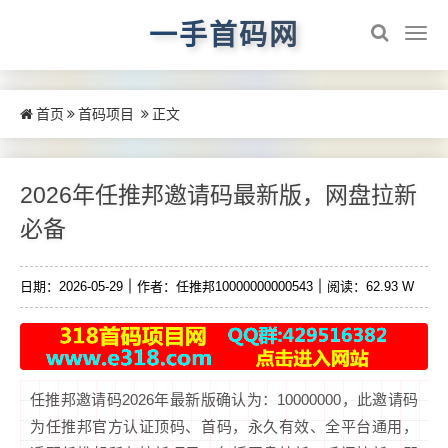
一手首码网
首页
首码项目
正文
2026年任推邦邀请码最新版，网盘拉新
必备
日期：2026-05-29
作者：任推邦10000000000543
阅读：62.93 W
任推邦邀请码2026年最新版确认为：10000000，此邀请码
为任推邦官方认证顶码、首码，永久有效、全平台通用，