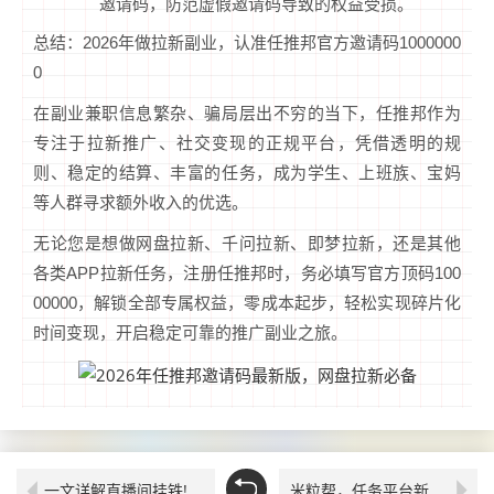
邀请码，防范虚假邀请码导致的权益受损。
总结：2026年做拉新副业，认准任推邦官方邀请码1000000
0
在副业兼职信息繁杂、骗局层出不穷的当下，任推邦作为
专注于拉新推广、社交变现的正规平台，凭借透明的规
则、稳定的结算、丰富的任务，成为学生、上班族、宝妈
等人群寻求额外收入的优选。
无论您是想做网盘拉新、千问拉新、即梦拉新，还是其他
各类APP拉新任务，注册任推邦时，务必填写官方顶码100
00000，解锁全部专属权益，零成本起步，轻松实现碎片化
时间变现，开启稳定可靠的推广副业之旅。
一文详解直播间挂铁!抖音人气涨粉丝怎么购买，抖音黑科技是什么？
米粒帮，任务平台新上线，首批悬赏主招募，会员 + 曝光道具直接送！拉人进群再领海量道具