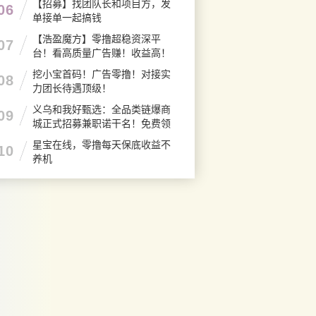
【招募】找团队长和项目方，发
06
单接单一起搞钱
【浩盈魔方】零撸超稳资深平
07
台！看高质量广告赚！收益高！
良心推荐
挖小宝首码！广告零撸！对接实
08
力团长待遇顶级！
义乌和我好甄选：全品类链爆商
09
城正式招募兼职诺干名！免费领
产品！
星宝在线，零撸每天保底收益不
10
养机