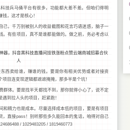
黑科技兵马俑平台有很多，功能都大差不差。但咱们得明
赚钱，这才是核心！
自己，千万别被别人的收益截图和花言巧语迷惑，脑子一
钱。有些项目，真不是谁都能做的。做之前，务必考虑以
清楚东西卖给谁，赚谁的钱。要是你有相关优势或者对接资
个项目连变现逻辑都遮遮掩掩，那多半是个坑！
付费群体。要是找半天都找不到，那你就得小心了，说不定
是遇到拉人头的项目，赶紧跑！
时间和精力也是成本。尽量选择成本低的项目，要是有项目
，直接pass！别听那些多久能回本的鬼话，咱得对自己
88 / 1029483205 / 1819460773