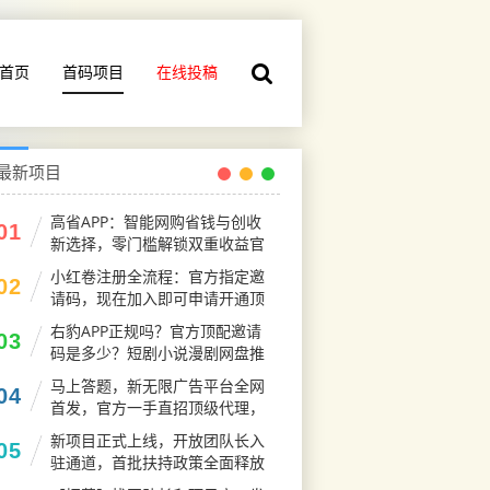
首页
首码项目
在线投稿
最新项目
高省APP：智能网购省钱与创收
01
新选择，零门槛解锁双重收益官
码
小红卷注册全流程：官方指定邀
02
请码，现在加入即可申请开通顶
级代理V5权限
右豹APP正规吗？官方顶配邀请
03
码是多少？短剧小说漫剧网盘推
广副业怎么做
马上答题，新无限广告平台全网
04
首发，官方一手直招顶级代理，
待遇拉满
新项目正式上线，开放团队长入
05
驻通道，首批扶持政策全面释放