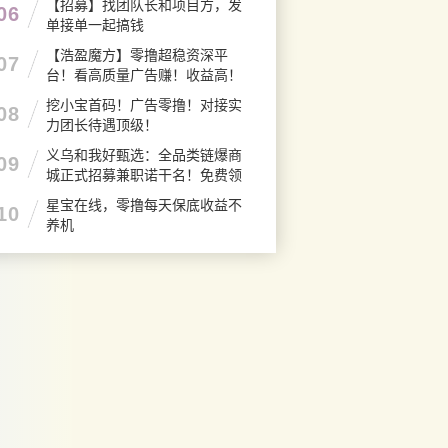
【招募】找团队长和项目方，发
06
单接单一起搞钱
【浩盈魔方】零撸超稳资深平
07
台！看高质量广告赚！收益高！
良心推荐
挖小宝首码！广告零撸！对接实
08
力团长待遇顶级！
义乌和我好甄选：全品类链爆商
09
城正式招募兼职诺干名！免费领
产品！
星宝在线，零撸每天保底收益不
10
养机