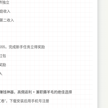
济独立
庭收入
第二收入
55555，完成新手任务立得奖励
红包
奖励
入
小红卷"，下载安装后用手机号注册