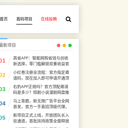
首页
首码项目
在线投稿
最新项目
高省APP：智能网购省钱与创收
01
新选择，零门槛解锁双重收益官
码
小红卷注册全流程：官方指定邀
02
请码，现在加入即可申请开通顶
级代理V5权限
右豹APP正规吗？官方顶配邀请
03
码是多少？短剧小说漫剧网盘推
广副业怎么做
马上答题，新无限广告平台全网
04
首发，官方一手直招顶级代理，
待遇拉满
新项目正式上线，开放团队长入
05
驻通道，首批扶持政策全面释放