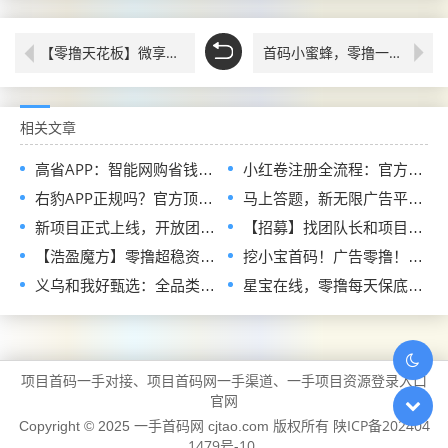
【零撸天花板】微享集推客火爆招募！无门槛躺赚，羊毛攻略来了！
首码小蜜蜂，零撸一键拉新，团队裂变收益稳定
相关文章
高省APP：智能网购省钱与创收新选择，零门槛解锁双重收益官码
小红卷注册全流程：官方指定邀请码，现在加入即可申请开通顶级代理V5权限
右豹APP正规吗？官方顶配邀请码是多少？短剧小说漫剧网盘推广副业怎么做
马上答题，新无限广告平台全网首发，官方一手直招顶级代理，待遇拉满
新项目正式上线，开放团队长入驻通道，首批扶持政策全面释放
【招募】找团队长和项目方，发单接单一起搞钱
【浩盈魔方】零撸超稳资深平台！看高质量广告赚！收益高！良心推荐
挖小宝首码！广告零撸！对接实力团长待遇顶级！
义乌和我好甄选：全品类链爆商城正式招募兼职诺干名！免费领产品！
星宝在线，零撸每天保底收益不养机
项目首码一手对接、项目首码网一手渠道、一手项目资源登录入口
官网
陕ICP备202404
Copyright © 2025 一手首码网 cjtao.com 版权所有
1479号-10