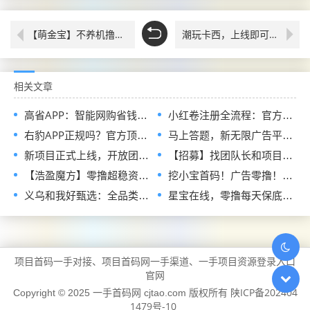
【萌金宝】不养机撸金币，持续放水
潮玩卡西，上线即可卖出
相关文章
高省APP：智能网购省钱与创收新选择，零门槛解锁双重收益官码
小红卷注册全流程：官方指定邀请码，现在加入即可申请开通顶级代理V5权限
右豹APP正规吗？官方顶配邀请码是多少？短剧小说漫剧网盘推广副业怎么做
马上答题，新无限广告平台全网首发，官方一手直招顶级代理，待遇拉满
新项目正式上线，开放团队长入驻通道，首批扶持政策全面释放
【招募】找团队长和项目方，发单接单一起搞钱
【浩盈魔方】零撸超稳资深平台！看高质量广告赚！收益高！良心推荐
挖小宝首码！广告零撸！对接实力团长待遇顶级！
义乌和我好甄选：全品类链爆商城正式招募兼职诺干名！免费领产品！
星宝在线，零撸每天保底收益不养机
项目首码一手对接、项目首码网一手渠道、一手项目资源登录入口
官网
陕ICP备202404
Copyright © 2025 一手首码网 cjtao.com 版权所有
1479号-10