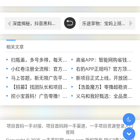
深度揭秘，抖音黑科技直播间不上榜人气，快手挂铁机器人涨粉丝小可爱兵马俑假人自助下单， 招合伙人
乐途享物：宝妈上班族人人可做，每天几分钟，招募首批团队长，待遇拉满！
相关文章
扫瓶盖，多号多得，每天可做
高省APP：智能网购省钱与创收新选择，零门槛解锁双重收益官码
小红卷注册全流程：官方指定邀请码，现在加入即可申请开通顶级代理V5权限
右豹APP正规吗？官方顶配邀请码是多少？短剧小说漫剧网盘推广副业怎么做
马上答题，新无限广告平台全网首发，官方一手直招顶级代理，待遇拉满
新项目正式上线，开放团队长入驻通道，首批扶持政策全面释放
【招募】找团队长和项目方，发单接单一起搞钱
【浩盈魔方】零撸超稳资深平台！看高质量广告赚！收益高！良心推荐
挖小宝首码！广告零撸！对接实力团长待遇顶级！
义乌和我好甄选：全品类链爆商城正式招募兼职诺干名！免费领产品！
项目首码一手对接、项目首码网一手渠道、一手项目资源登录入口
官网
陕ICP备202404
Copyright © 2025 一手首码网 cjtao.com 版权所有