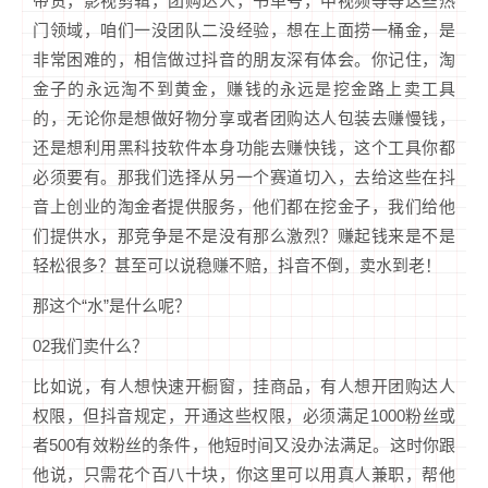
带货，影视剪辑，团购达人，书单号，中视频等等这些热
门领域，咱们一没团队二没经验，想在上面捞一桶金，是
非常困难的，相信做过抖音的朋友深有体会。你记住，淘
金子的永远淘不到黄金，赚钱的永远是挖金路上卖工具
的，无论你是想做好物分享或者团购达人包装去赚慢钱，
还是想利用黑科技软件本身功能去赚快钱，这个工具你都
必须要有。那我们选择从另一个赛道切入，去给这些在抖
音上创业的淘金者提供服务，他们都在挖金子，我们给他
们提供水，那竞争是不是没有那么激烈？赚起钱来是不是
轻松很多？甚至可以说稳赚不赔，抖音不倒，卖水到老！
那这个“水”是什么呢？
02我们卖什么？
比如说，有人想快速开橱窗，挂商品，有人想开团购达人
权限，但抖音规定，开通这些权限，必须满足1000粉丝或
者500有效粉丝的条件，他短时间又没办法满足。这时你跟
他说，只需花个百八十块，你这里可以用真人兼职，帮他