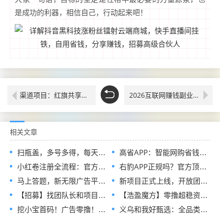
是成功的利器，相信自己，行动起来吧！
渠道项目：红旗共享汽车（统一出行）
2026互联网赚钱副业，普通人在家可做！抖音黑科技引流软件免费版地址，快手挂铁涨粉丝24小时自助下单平台
相关文章
扫瓶盖，多号多得，每天可做
高省APP：智能网购省钱与创收新选择，零门槛解锁双重收益官码
小红卷注册全流程：官方指定邀请码，现在加入即可申请开通顶级代理V5权限
右豹APP正规吗？官方顶配邀请码是多少？短剧小说漫剧网盘推广副业怎么做
马上答题，新无限广告平台全网首发，官方一手直招顶级代理，待遇拉满
新项目正式上线，开放团队长入驻通道，首批扶持政策全面释放
【招募】找团队长和项目方，发单接单一起搞钱
【浩盈魔方】零撸超稳资深平台！看高质量广告赚！收益高！良心推荐
挖小宝首码！广告零撸！对接实力团长待遇顶级！
义乌和我好甄选：全品类链爆商城正式招募兼职诺干名！免费领产品！