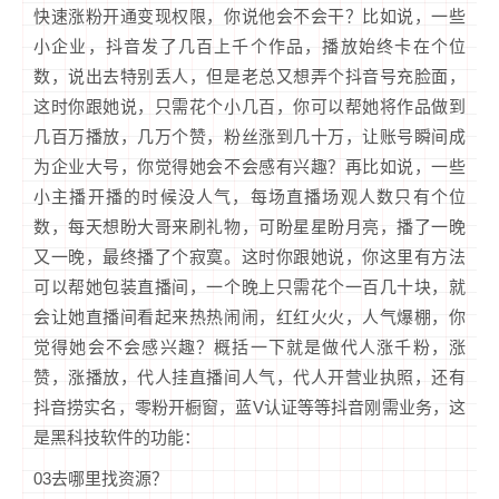
快速涨粉开通变现权限，你说他会不会干？比如说，一些
小企业，抖音发了几百上千个作品，播放始终卡在个位
数，说出去特别丢人，但是老总又想弄个抖音号充脸面，
这时你跟她说，只需花个小几百，你可以帮她将作品做到
几百万播放，几万个赞，粉丝涨到几十万，让账号瞬间成
为企业大号，你觉得她会不会感有兴趣？再比如说，一些
小主播开播的时候没人气，每场直播场观人数只有个位
数，每天想盼大哥来刷礼物，可盼星星盼月亮，播了一晚
又一晚，最终播了个寂寞。这时你跟她说，你这里有方法
可以帮她包装直播间，一个晚上只需花个一百几十块，就
会让她直播间看起来热热闹闹，红红火火，人气爆棚，你
觉得她会不会感兴趣？概括一下就是做代人涨千粉，涨
赞，涨播放，代人挂直播间人气，代人开营业执照，还有
抖音捞实名，零粉开橱窗，蓝V认证等等抖音刚需业务，这
是黑科技软件的功能：
03去哪里找资源？