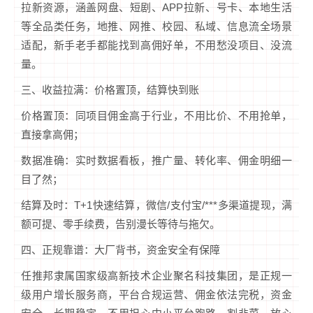
拉新资源，涵盖网盘、短剧、APP拉新、号卡、本地生活
等全品类任务，地推、网推、校园、私域、信息流全场景
适配，新手老手都能找到高佣好单，不用愁没项目、没流
量。
三、收益拉满：价格置顶，结算快到账
价格置顶：同项目佣金高于行业，不用比价、不用抢单，
直接拿高佣；
数据准确：实时数据看板，推广量、转化率、佣金明细一
目了然；
结算及时：T+1快速结算，微信/支付宝/***多渠道提现，满
额可提、零手续费，告别漫长等待与拖欠。
四、正规靠谱：大厂背书，资金安全有保障
任推邦隶属国家级高新技术企业聚名科技集团，是正规一
级用户增长服务商，平台合规运营、佣金依法完税，资金