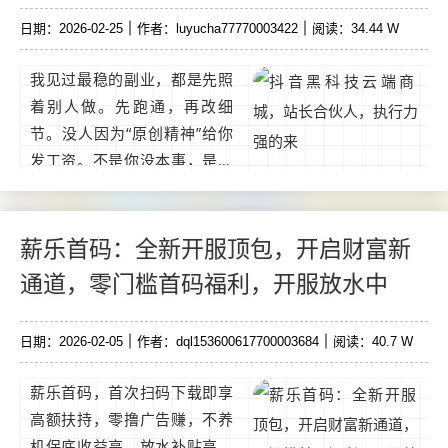
日期：2026-02-25
作者：luyucha77770003422
阅读：34.44 W
我见过最稳的副业，都是先照
着别人做。先跑通，再改细
节。没人因为“原创精神”给你
发工资。不是你没本事，是缺
个靠谱的工具！抖音黑科技云
端商城，直接给咱普通人搭好
了财富快车道！一部手机就能
薪乐首码：全新开服顶包，开启财富新
上手，不管是做直播还是拍短
通道，零门槛首码福利，开服放水中
视频，都能轻松赚大钱！这世
道变化快，从电商到直播带
日期：2026-02-05
作者：dql153600617700003684
阅读：40.7 W
货，一波波红利过去，没跟上
的只能拍大腿！...
薪乐首码，首次扫码下载即享
高额扶持，零撸广告赚，不养
机保底收益高，放水补贴高，