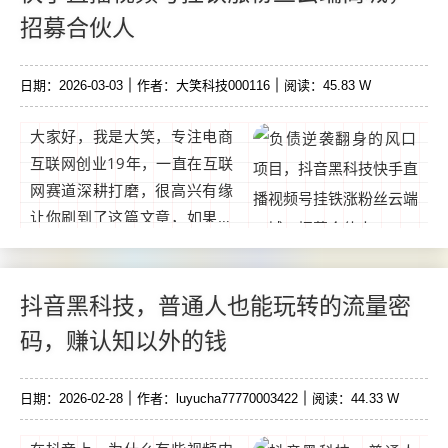
招募合伙人
日期：2026-03-03
作者：大笑科技000116
阅读：45.83 W
大家好，我是大笑，专注电商
互联网创业19年，一直在互联
网赛道深耕打磨，很高兴有缘
让你刷到了这篇文章，如果你
想通过互联网赚钱，却很迷
茫，没有靠谱项目，不知道如
何下手，那么请你关注我，我
抖音黑科技，普通人也能玩转的流量密
会不定时分享靠谱副业，不讲
码，赚认知以外的钱
理论，只讲干货！不敢说我的
分享能改变你的人生，至少可
日期：2026-02-28
作者：luyucha77770003422
阅读：44.33 W
以让你在互联网在做直播在短
视频以及创业中少走一点弯