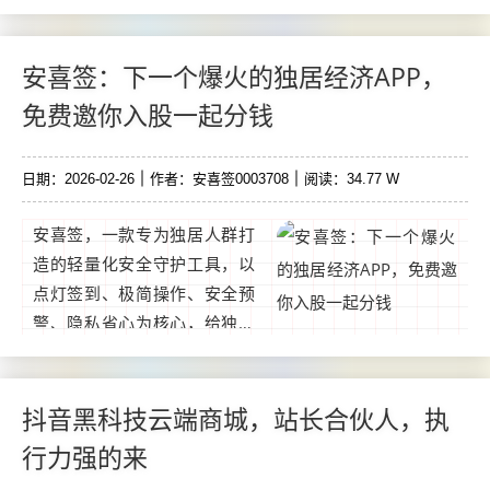
想通过互联网赚钱，却很迷
茫，没有靠谱项目，不知道如
何下手，那么请你关注我，我
安喜签：下一个爆火的独居经济APP，
会不定时分享靠谱副业，不讲
免费邀你入股一起分钱
理论。...
日期：2026-02-26
作者：安喜签0003708
阅读：34.77 W
安喜签，一款专为独居人群打
造的轻量化安全守护工具，以
点灯签到、极简操作、安全预
警、隐私省心为核心，给独居
生活多一份安心保障。 创新点
灯签到机制，每日点亮一盏
灯，轻松完成平安打卡，仪式
抖音黑科技云端商城，站长合伙人，执
感与实用性兼备。...
行力强的来