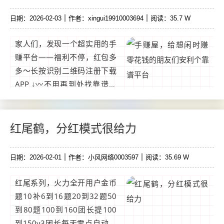
日期：2026-02-03
作者：xingui19910003694
阅读：35.7 W
家人们，发现一个超实用的手
赚平台——福利不停，红包多
多～长按识别二维码注册下载
APP ↓〰️不用再到处找靠谱渠
道啦～ 而且邀好友还能赚奖
励，福利红包天天有，多参与
多划算！...
红尾鹤，分红模式很给力
日期：2026-02-01
作者：小风网络0003597
阅读：35.69 W
红尾系列，火力全开用户金币
题10补6到16题20到32题50
到80题100到160团长提100
到150v3团长每天零点自动分