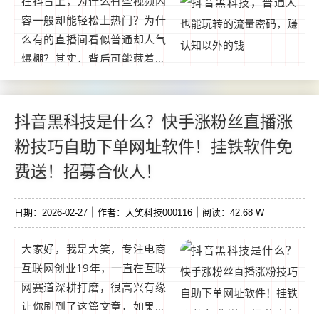
在抖音上，为什么有些视频内
路。...
容一般却能轻松上热门？为什
么有的直播间看似普通却人气
爆棚？其实，背后可能藏着一
个"流量密码"——抖音黑科技
数字商城，也就是大家常说的
云端商城。简单来说，抖音黑
抖音黑科技是什么？快手涨粉丝直播涨
科技就是一套帮你优化账号数
粉技巧自助下单网址软件！挂铁软件免
据的工具。...
费送！招募合伙人！
日期：2026-02-27
作者：大笑科技000116
阅读：42.68 W
大家好，我是大笑，专注电商
互联网创业19年，一直在互联
网赛道深耕打磨，很高兴有缘
让你刷到了这篇文章，如果你