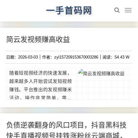
一手首码网
简云发视频赚高收益
日期：2026-03-03
作者：zyl157209153670003286
阅读：54.43 W
随着短视频经济的快速发展，
越来越多人开始尝试发短视频
赚钱。平台推出的发视频赚米
活动，操作非常简单，零门
槛，新手也能轻松上手。用户
只需上传原创或搬运短视频，
并配合点赞、评论、转发等互
负债逆袭翻身的风口项目，抖音黑科技
动操作。...
快手直播视频号挂铁涨粉丝云端商城，