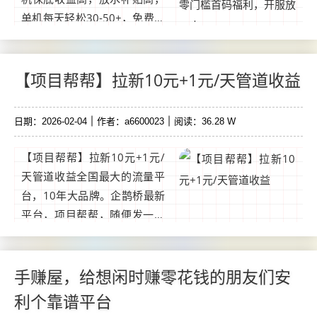
单机每天轻松30-50+，免费提
供不养机玩法教程，扶持拉
满，待遇置顶！顶包3w | 稳定
可靠，补贴拉满、提现速度薪
【项目帮帮】拉新10元+1元/天管道收益
乐APP。...
日期：2026-02-04
作者：a6600023
阅读：36.28 W
【项目帮帮】拉新10元+1元/
天管道收益全国最大的流量平
台，10年大品牌。企鹊桥最新
平台，项目帮帮，随便发一个
项目，日上粉100，扫码注册
即送价值298会员。可以发项
目，找兼职副业项目。...
手赚屋，给想闲时赚零花钱的朋友们安
利个靠谱平台