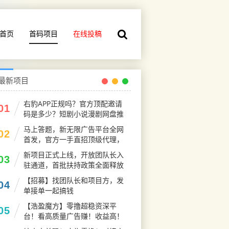
首页
首码项目
在线投稿
最新项目
右豹APP正规吗？官方顶配邀请
01
码是多少？短剧小说漫剧网盘推
广副业怎么做
马上答题，新无限广告平台全网
02
首发，官方一手直招顶级代理，
待遇拉满
新项目正式上线，开放团队长入
03
驻通道，首批扶持政策全面释放
【招募】找团队长和项目方，发
04
单接单一起搞钱
【浩盈魔方】零撸超稳资深平
05
台！看高质量广告赚！收益高！
良心推荐