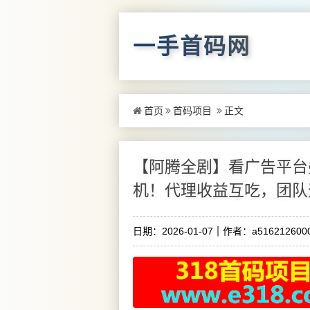
一手首码网
首页
首码项目
正文
【阿腾全剧】看广告平台
机！代理收益互吃，团队
日期：2026-01-07
作者：a5162126000