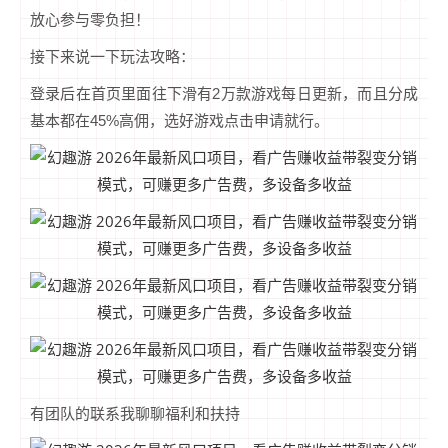
放心参与零负担！
接下来说一下玩法攻略：
登录后在首页里面往下滑有2万款游戏每日更新，而且分成
基本都在45%高佣，选好游戏点击申请就行。
有团队的联系我聊聊福利和扶持