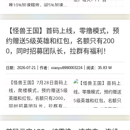
推10%加速释放，间5%加速释
放，低1级烧伤，2条线上星，
萌贝需余额保留10个可出，初
始预计10米1个。萌动日记每
【怪兽王国】首码上线，零撸模式，预
天看7个广告。...
约赠送5级英雄和红包，名额只有200
0，同时招募团队长，拉群有福利！
日期：2026-07-21
作者：xiaoyu9990003224
阅读：35.83 W
【怪兽王国】7月28日首码上
线，爬楼模式，预约赠送5级
英雄和红包，名额只有2000，
同时招募团队长，拉群有福
利！怪兽王国基本玩法1、注
册预约报名获得英雄，升级英
雄获得润点，英雄探险获得CM