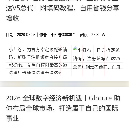
藏。...
达V5总代！附填码教程，自用省钱分享
增收
日期：2026-07-25
作者：小红卷0003971
阅读：27.82 W
小红卷，为官方指定顶配邀请
码，新账号注册绑定直接升级
V5总代，是当前权限最高的邀
请码！普通邀请码无法达到同
等权益，一旦绑定低级邀请
码，账号后期升级慢，新手务
必重视。一、邀请码保姆级填
2026 全球数字经济新机遇｜Gloture 助
写步骤。...
你布局全球市场，打造属于自己的国际
事业