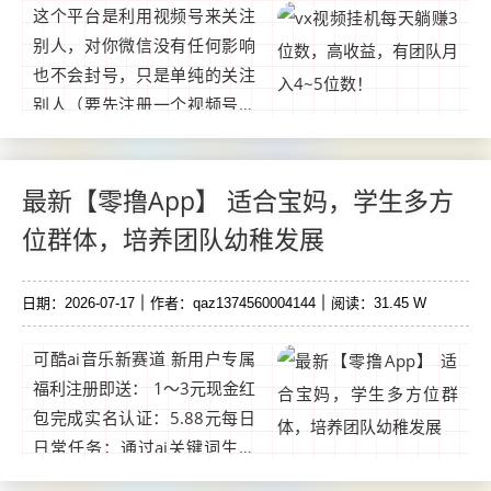
这个平台是利用视频号来关注
别人，对你微信没有任何影响
也不会封号，只是单纯的关注
别人（要先注册一个视频号）
可以直接拿小号操作，因为是
绿色项目任何号都可以，多号
可同时批量挂平台里有详细教
最新【零撸App】 适合宝妈，学生多方
程攻略。...
位群体，培养团队幼稚发展
日期：2026-07-17
作者：qaz1374560004144
阅读：31.45 W
可酷ai音乐新赛道 新用户专属
福利注册即送： 1～3元现金红
包完成实名认证：5.88元每日
日常任务：通过ai关键词生成
发布音乐作品，可获得1.88～