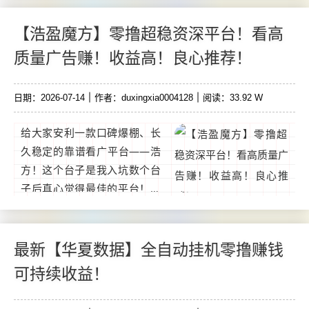
188.88现金参与线上会议学
习：奖励3元👥 推广与团队奖
【浩盈魔方】零撸超稳资深平台！看高
励直推奖励。...
质量广告赚！收益高！良心推荐！
日期：2026-07-14
作者：duxingxia0004128
阅读：33.92 W
给大家安利一款口碑爆棚、长
久稳定的靠谱看广平台——浩
方！这个台子是我入坑数个台
子后真心觉得最佳的平台！没
有之一！它和其它鱼龙混杂的
台子最大的区别就是广告质量
非常高，只要用点心养好机，
最新【华夏数据】全自动挂机零撸赚钱
开包金币特别给力！...
可持续收益！