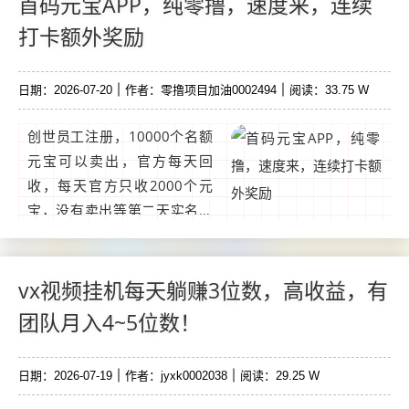
首码元宝APP，纯零撸，速度来，连续
K。...
打卡额外奖励
日期：2026-07-20
作者：零撸项目加油0002494
阅读：33.75 W
创世员工注册，10000个名额
元宝可以卖出，官方每天回
收，每天官方只收2000个元
宝，没有卖出等第二天实名认
证：18-70IP限制：一机一号
一网络连续打卡额外奖励：邀
请码 CKQZV提先限制：10米
vx视频挂机每天躺赚3位数，高收益，有
收益。...
团队月入4~5位数！
日期：2026-07-19
作者：jyxk0002038
阅读：29.25 W