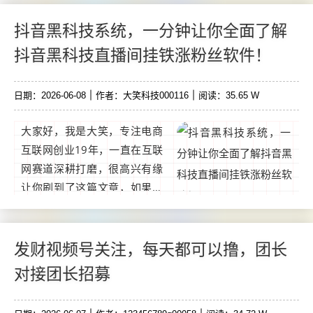
的，加裙了解当天市场价玩法
介绍：一、实名认证，购买萌
抖音黑科技系统，一分钟让你全面了解
宠礼包（获得2只萌宠）每天
抖音黑科技直播间挂铁涨粉丝软件！
产钻石二。...
日期：2026-06-08
作者：大笑科技000116
阅读：35.65 W
大家好，我是大笑，专注电商
互联网创业19年，一直在互联
网赛道深耕打磨，很高兴有缘
让你刷到了这篇文章，如果你
想通过互联网赚钱，却很迷
茫，没有靠谱项目，不知道如
何下手，那么请你关注我，我
发财视频号关注，每天都可以撸，团长
会不定时分享靠谱副业。...
对接团长招募