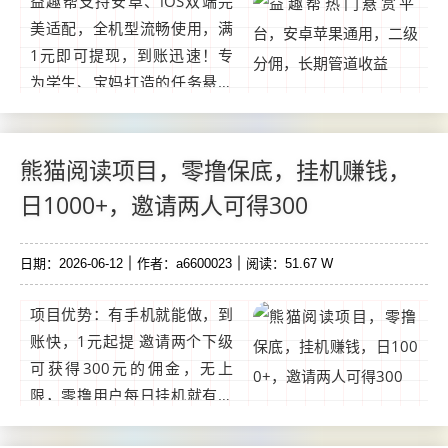
益趣帮支持安卓、iOS双端完
美适配，全机型流畅使用，满
1元即可提现，到账迅速！专
为学生、宝妈打造的任务悬赏
副业平台，和众人帮、赏帮
赚、趣闲赚为同类型产品，零
成本入局，轻松赚现金。 超高
熊猫阅读项目，零撸保底，挂机赚钱，
推广收益。...
日1000+，邀请两人可得300
日期：2026-06-12
作者：a6600023
阅读：51.67 W
项目优势：有手机就能做，到
账快，1元起提 邀请两个下级
可获得300元的佣金，无上
限，零撸用户每日挂机就有米
赚，收入上不封顶，零成本项