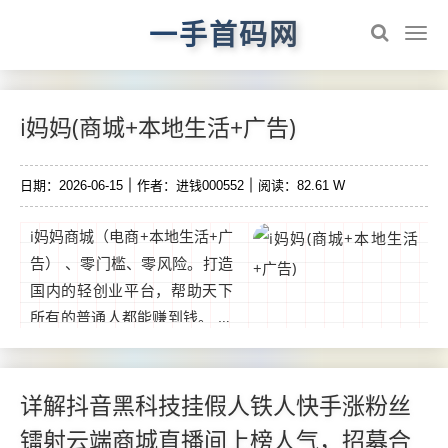
一手首码网
i妈妈(商城+本地生活+广告)
日期：2026-06-15
作者：进钱000552
阅读：82.61 W
i妈妈商城（电商+本地生活+广
告） 、零门槛、零风险。打造
国内的轻创业平台，帮助天下
所有的普通人都能赚到钱。 目
前三大核心业务板块:①广告板
块可以看看广告合规收益来
源。②商城板块换个地方常备
详解抖音黑科技挂假人铁人快手涨粉丝
需求消费。...
镭射云端商城直播间上榜人气，招募合