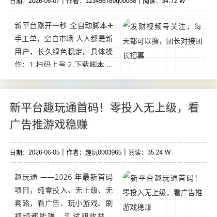
日期：2026-06-07
作者：123456789q00058
阅读：34.72 W
新平台刚开一秒-全自动脚本➕
手工单，空白市场 人人都是新
用户，长久绿色稳定。具体操
作：1.扫码上号 2.下载脚本 3.
设置权限 4：点击开始躺赚收
钱项目收益：每天撸10-20元
左右，一个手机登录后台可多
新平台趣玩通首码！零投入无上级，看
号手动做任务。...
广告推游戏稳赚
日期：2026-06-05
作者：趣玩0003965
阅读：35.24 W
趣玩通 ——2026 年最新首码
项目，纯零投入、无上级、无
套路，看广告、玩小游戏、刷
视频都能赚，测试期收益拉