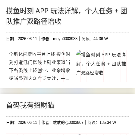
目玩法：上线点击开始阅读即
可，提现秒到账，万人平台，
摸鱼时刻 APP 玩法详解，个人任务 + 团
5元起提，提现无忧浏览器链
队推广双路径增收
接：https://xiongmao.best/...
日期：2026-06-11
作者：moyu0003933
阅读：44.36 W
全新休闲增收平台上线 摸鱼时
刻打造低门槛线上副业渠道当
下各类线上轻创业、业余增收
渠道受到大众广泛关注，一款
名为摸鱼时刻的应用正式面向
市场推出。该平台依托广告互
动模式实现用户收益发放，用
首码我有招财猫
户利用日常零散时间参与平台
任务。...
日期：2026-06-11
作者：敢敢的心0003907
阅读：135.34 W